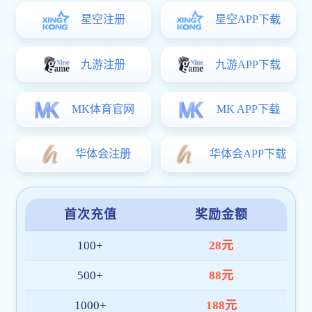
球率高达85射门数惊人
在最近的一场足球比赛中，日本女足以绝对实力狂扫
菲律宾女足，展现了其强大的控球和进攻能力。比赛
中，日本女足的控球率高达85%，射门次数惊人，充
分体现了她们在技术、战术和体能上的全面优势。这
场比赛不仅是日本女足实力的体现，也为整个亚洲女
子足球的水平提升提供了有力的参考。本文将从四个
方面详细分析这场比赛，包括日本女足的控球策略、
进攻效率、防守表现和未来潜力，以期更好地理解日
本女足为何能够在国际赛场上取得如此骄人的成绩。
1、日本女足的控球策略