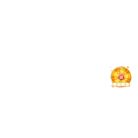
到最大化利用。
这样的进攻体系，不仅提高了球队整体得分能力，更
加重视团体协作，让每位队员都能参与到进攻当中。
因此即便面对较弱对手，依旧展现出非凡的攻击威
力，为团队赢得更多胜利奠定基础。
3、日本女足的防守表现
虽然本场比赛强调的是日本女足的进攻，但她们在防
守端同样表现出色。虽然菲律宾队尝试反击，但面对
日本严密且高效的防守体系，却屡屡碰壁。日本队员
在抢断时机把握上非常精准，总是能够及时干扰对方
传球或射门，有效遏制住敌方攻击。
此外，日本队注重整体性的防线布置，通过合理的位
置站位和相互覆盖，使得任何想要突破她们防线的企