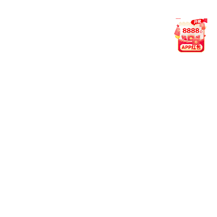
保持领先地位，并有望在国际赛事上取得更佳成绩。
同时，技术层面的精细化发展，将使得新一代年轻选
手更加成熟，比如更好的心理素质、更强健身体素质
等，都将助力她们走向更广阔的平台。此外，各类国
际友谊赛及联合训练也为这些年轻选手提供宝贵经
验，为未来培养更多顶尖人才奠定基础。
因此，可以预见，在不久的将来，我们将在大赛舞台
上看到更多优秀的新面孔，他们将延续并发扬日本女
子足球优秀传统，让这一运动焕发新的生机与活力。
总结：
综上所述，本场比赛充分展示了日本女子足球强大的
综合实力。从高达85%的控球率，到惊人的射门次