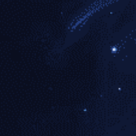
新运营商签署长达30年合作
协议