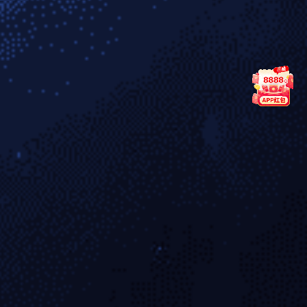
即将到来的各项挑战。例如，在2024年巴
，为全球观众呈现精彩纷呈的赛事盛况。
续发展。在环保意识日益增强的大背景下，
少碳排放等措施，引领其他运动项目向可持
合作将在未来吸引更多赞助商参与，为球队
援，还能推动青训体系建设，实现良性循
署长达30年合作协议”是一项具有深远意
平台，同时也将促进整个法国足球产业链条
国民身份认同感。