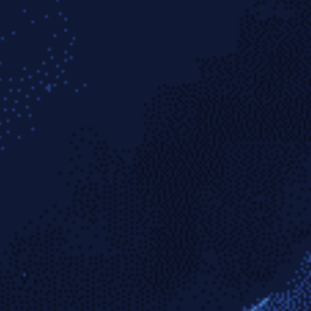
响。一方面，它将提升球队主场赛事组织能
。同时，新运营商还会引入先进的技术与理
的赛事体验。
，使得长远规划得以实施。这种长期稳定的
的发展，从根本上增强法国足球的人才储
比赛等，可以进一步提升法国队在国际足坛
于促进国内足球文化的发展也是十分重要的
义