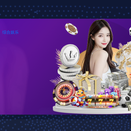
App下载
公司介绍
体育新闻
酷游官网
—— 比赛数据从这里开