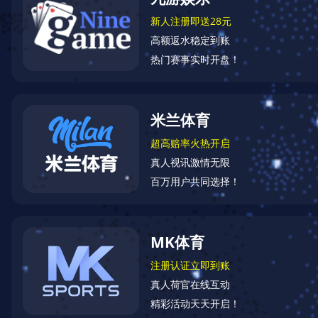
覆盖实时赛
首页
/
体育新闻
/ 正文