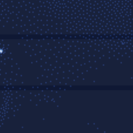
事、专业数据、高清视频，
酷游官网APP
与网页版为您提供便捷
APP下载
网页版入口
在全球足球舞台上，法国队一直以来都扮演着重
球场，并与新的运营商签署了一份长达30年的合
文化领域的重要回归，还为未来的发展提供了坚