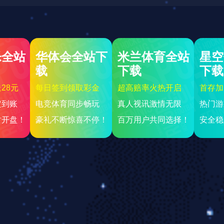
件进行深入分析，包括合作协议的背景、对法国
未来展望等，旨在揭示这一合作所带来的深远影
1、合作协议的背景
随着足球行业的不断发展，俱乐部和国家队对于
返法兰西大球场，与新运营商签署长期合作协议
去几年中，法兰西大球场经历了多次改造与升级
素。
此外，新的运营商具备丰富的管理经验和成功案
高比赛与活动的组织水平。通过这次合作，双方
和球迷带来更好的体验。
另外，在国家层面上，政府对于体育产业的发展
投入，使得这样的长期合作协议成为可能，为国